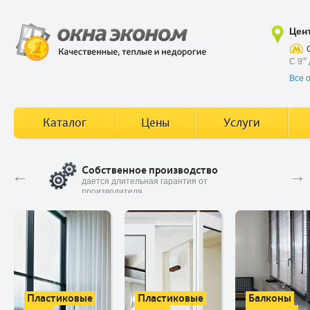
Цен
С 9
00
Все 
Каталог
Цены
Услуги
Собственное производство
У
←
→
вие
дается длительная гарантия от
В
производителя
Пластиковые
Пластиковые
Балконы