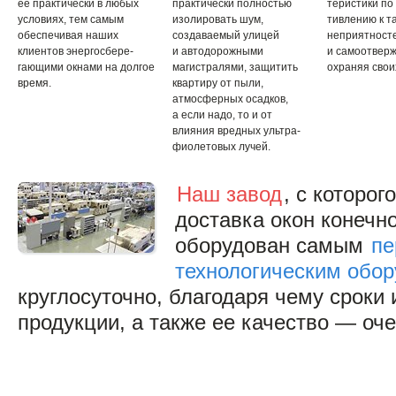
ее практически в любых
практически полностью
теристики по
условиях, тем самым
изолировать шум,
тивлению к т
обеспечивая наших
создаваемый улицей
неприятносте
клиентов энергосбере-
и автодорожными
и самоотвер
гающими окнами на долгое
магистралями, защитить
охраняя свои
время.
квартиру от пыли,
атмосферных осадков,
а если надо, то и от
влияния вредных ультра-
фиолетовых лучей.
Наш завод
, с которо
доставка окон конечн
оборудован самым
пе
технологическим обо
круглосуточно, благодаря чему сроки 
продукции, а также ее качество — оч