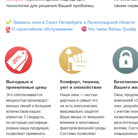
технологии для решения Вашей проблемы.
своим серв
Заказать окна в Санкт-Петербурге и Ленинградской области
О гарантийном обслуживании
Что такое Rehau Quality
Выгодные и
Комфорт, тишина,
Безопасно
приемлемые цены
уют и спокойствие
Вашего жи
Это обеспечивается
Наши окна — нестан-
Окна, предл
мощностью производст-
дартные и самые что
компанией «
венных линий и большим
ни есть классические,
снк», разраб
количеством наших
максимально защитят
с учетом техн
клиентов. Стандарты,
Ваше жилье от внешнего
позволяющих
по которым сертифици-
влияния и негативных
риск потенци
рована наша продукция,
факторов внешней среды.
взлома. Сис
позволяют применять
Системы позволяют
повышенные 