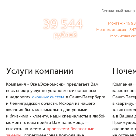
Бесплатный замер.
39 544
Монтаж - 16 93
Монтаж откосов - 847
рублей
Москитная се
Услуги компании
Почем
Компания «ОкнаЭконом-снк» предлагает Вам
Компания «
весь спектр услуг по установке качественных
качественн
и недорогих
оконных систем
в Санкт-Петербурге
Санкт-Пете
и Ленинградской области. Исходя из нашего
в квартиру,
желания быть максимально доступными
таких сист
и близкими к клиенту, наши специалисты в любой
а в Вашем д
момент готовы прийти Вам на помощь —
Преимущест
выехать на место и
произвести бесплатные
оценили м
замеры
, порекомендовав подходящие
не останав